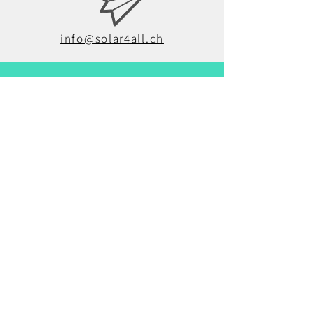
info@solar4all.ch
041 521 32 99
Solar4all
Scheurer Trading AG
Tribschenstrasse 32
6005 Luzern
IMPRESSUM
DATENSCHUTZ