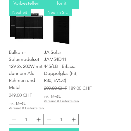
Vorbestellen
for it
Neuheit
Neu im Sortiment
Balkon -
JA Solar
Solarmodulset
JAM54D41-
12V 2x 200W mit
445/LB - Bifacial-
dünnem Alu-
Doppelglas (FB,
Rahmen und
R30, EVO2)
Metall-
Standardpreis
Sale-Preis
299,00 CHF
189,00 CHF
Preis
249,00 CHF
inkl. MwSt.
|
Versand & Lieferzeiten
inkl. MwSt.
|
Versand & Lieferzeiten