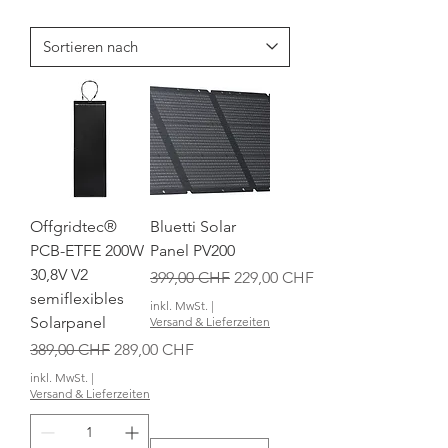
Offgridtec®
Bluetti Solar
PCB-ETFE 200W
Panel PV200
30,8V V2
Standardpreis
Sale-Preis
399,00 CHF
229,00 CHF
semiflexibles
inkl. MwSt.
|
Solarpanel
Versand & Lieferzeiten
Standardpreis
Sale-Preis
389,00 CHF
289,00 CHF
inkl. MwSt.
|
Versand & Lieferzeiten