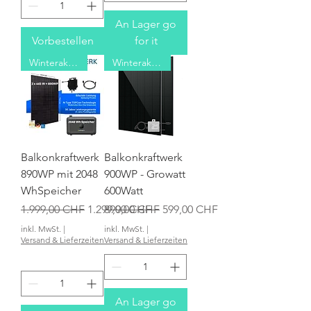
An Lager go
Vorbestellen
for it
Winteraktion
Winteraktion
Balkonkraftwerk
Balkonkraftwerk
890WP mit 2048
900WP - Growatt
WhSpeicher
600Watt
Standardpreis
Sale-Preis
Standardpreis
Sale-Preis
1.999,00 CHF
1.299,00 CHF
899,00 CHF
599,00 CHF
inkl. MwSt.
|
inkl. MwSt.
|
Versand & Lieferzeiten
Versand & Lieferzeiten
An Lager go