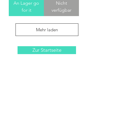
An Lager go
Nicht
for it
verfügbar
Mehr laden
Zur Startseite