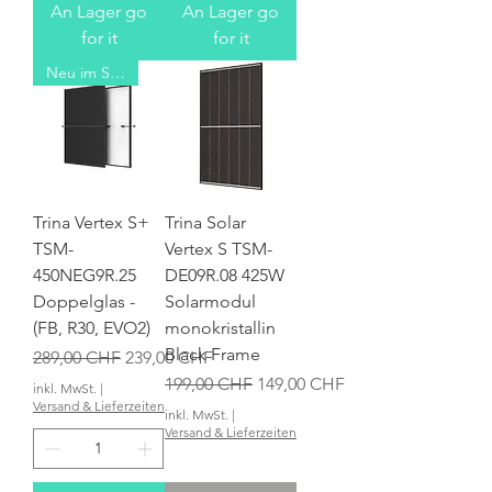
An Lager go
An Lager go
for it
for it
Neu im Sortiment
Trina Vertex S+
Trina Solar
TSM-
Vertex S TSM-
450NEG9R.25
DE09R.08 425W
Doppelglas -
Solarmodul
(FB, R30, EVO2)
monokristallin
Black Frame
Standardpreis
Sale-Preis
289,00 CHF
239,00 CHF
Standardpreis
Sale-Preis
199,00 CHF
149,00 CHF
inkl. MwSt.
|
Versand & Lieferzeiten
inkl. MwSt.
|
Versand & Lieferzeiten