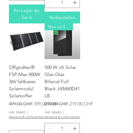
An Lager go
for it
Vorbestellen
Neu im Sortiment
Offgridtec®
500 W JA Solar
FSP-Max 400W
Glas-Glas
36V faltbares
Bifacial Full
Solarmodul
Black JAM60D41
Solarkoffer
LB
Standardpreis
Sale-Preis
Standardpreis
Sale-Preis
499,00 CHF
399,00 CHF
299,00 CHF
219,00 CHF
inkl. MwSt.
|
inkl. MwSt.
|
Versand & Lieferzeiten
Versand & Lieferzeiten