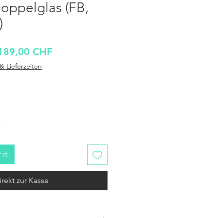
Doppelglas (FB,
)
tandardpreis
Sale-
189,00 CHF
Preis
& Lieferzeiten
r
 it
irekt zur Kasse