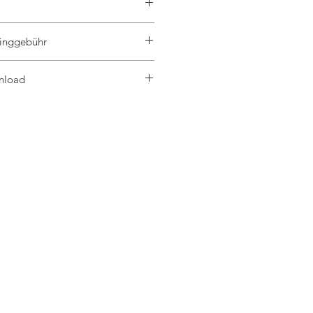
 W
inggebühr
 V
09 A
ogene Recyclinggebühr (vrG)
): 52,9 V
nload
: 10,67 A
-40°C - +85°C
g: 1500V DC
22,8%
 1134 x 30 mm
ose: IP68
EV02 / TS4