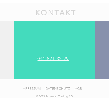
KONTAKT
041 521 32 99
IMPRESSUM
DATENSCHUTZ
AGB
© 2023 Scheurer Trading AG