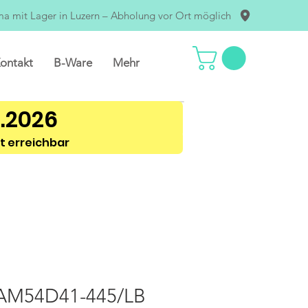
ma mit Lager in Luzern – Abholung vor Ort möglich
ontakt
B-Ware
Mehr
8.2026
t erreichbar
JAM54D41-445/LB