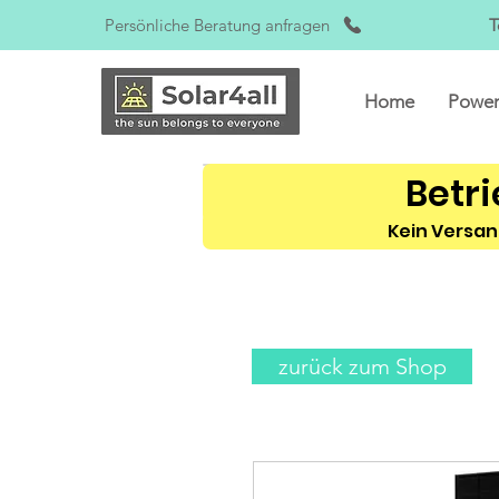
Persönliche Beratung anfragen
T
Home
Power
Betri
Kein Versan
zurück zum Shop