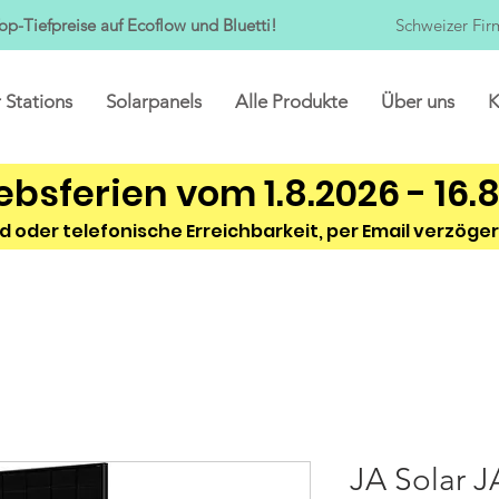
op-Tiefpreise auf Ecoflow und Bluetti!
Schweizer Fir
 Stations
Solarpanels
Alle Produkte
Über uns
K
ebsferien vom 1.8.2026 - 16.
d oder telefonische Erreichbarkeit, per Email verzöger
JA Solar 