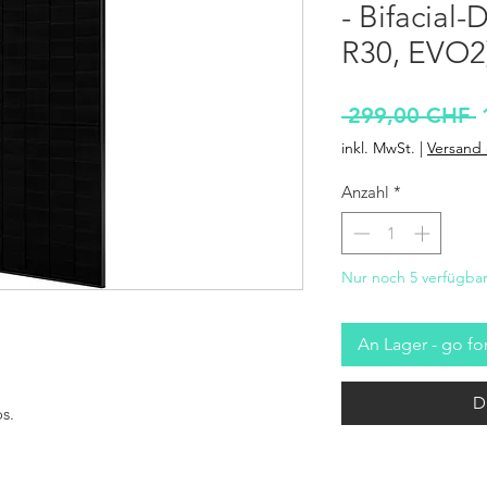
- Bifacial-
R30, EVO2
S
 299,00 CHF 
inkl. MwSt.
|
Versand 
Anzahl
*
Nur noch 5 verfügba
An Lager - go for
D
os.