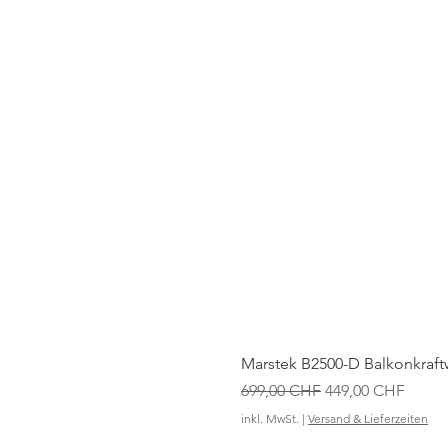
Marstek B2500-D Balkonkraft
Standardpreis
Sale-Preis
699,00 CHF
449,00 CHF
inkl. MwSt.
|
Versand & Lieferzeiten