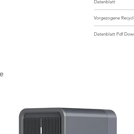
Datenblatt
Leistung (Pmax): 445
Vorgezogene Recycl
Spannung (Vmp): 44,6
Max. Strom (Imp): 10,
Preis enthält die vorgez
Leerlaufspannung Voc
Datenblatt Pdf Dow
Kurzschlussstrom (Isc)
Betriebstemperatur: 
Datenblatt
Max. Systemspannun
Zellenwirkungsgrad: 
Anzahl Zellen: 144
Abmessungen: 1762 x
Gewicht: 21,8 kg
e
Schutzart Anschlussd
Kommunikation: MC4 