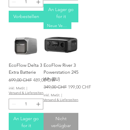
An Lager go
Vorbestellen
for it
Neue Version
EcoFlow Delta 3
EcoFlow River 3
Extra Batterie
Powerstation 245
Wh (EU)
Standardpreis
Sale-Preis
699,00 CHF
489,00 CHF
Standardpreis
Sale-Preis
349,00 CHF
199,00 CHF
inkl. MwSt.
|
Versand & Lieferzeiten
inkl. MwSt.
|
Versand & Lieferzeiten
An Lager go
Nicht
for it
verfügbar