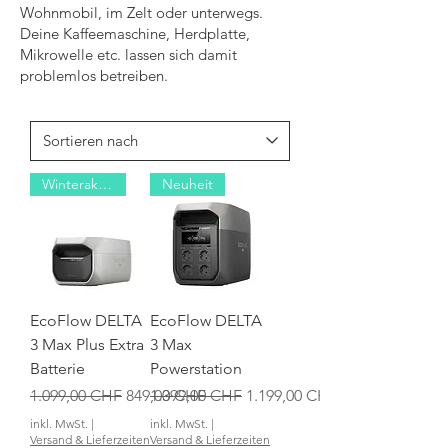
Wohnmobil, im Zelt oder unterwegs.
Deine Kaffeemaschine, Herdplatte,
Mikrowelle etc. lassen sich damit
problemlos betreiben.
Winteraktion
Neuheit
EcoFlow DELTA
EcoFlow DELTA
3 Max Plus Extra
3 Max
Batterie
Powerstation
Standardpreis
Sale-Preis
Standardpreis
Sale-Preis
1.099,00 CHF
849,00 CHF
1.399,00 CHF
1.199,00 CHF
inkl. MwSt.
|
inkl. MwSt.
|
Versand & Lieferzeiten
Versand & Lieferzeiten