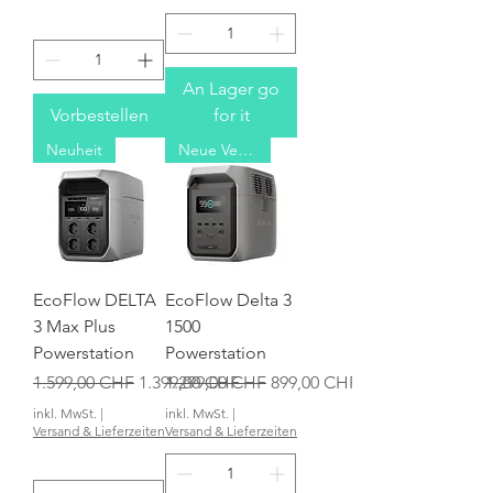
An Lager go
Vorbestellen
for it
Neuheit
Neue Version
EcoFlow DELTA
EcoFlow Delta 3
3 Max Plus
1500
Powerstation
Powerstation
Standardpreis
Sale-Preis
Standardpreis
Sale-Preis
1.599,00 CHF
1.399,00 CHF
1.299,00 CHF
899,00 CHF
inkl. MwSt.
|
inkl. MwSt.
|
Versand & Lieferzeiten
Versand & Lieferzeiten