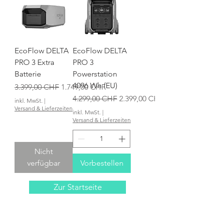
EcoFlow DELTA
EcoFlow DELTA
PRO 3 Extra
PRO 3
Batterie
Powerstation
4096 Wh (EU)
Standardpreis
Sale-Preis
3.399,00 CHF
1.749,00 CHF
Standardpreis
Sale-Preis
4.299,00 CHF
2.399,00 CHF
inkl. MwSt.
|
Versand & Lieferzeiten
inkl. MwSt.
|
Versand & Lieferzeiten
Nicht
verfügbar
Vorbestellen
Zur Startseite