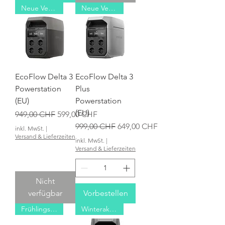
Neue Version
Neue Version
EcoFlow Delta 3
EcoFlow Delta 3
Powerstation
Plus
(EU)
Powerstation
(EU)
Standardpreis
Sale-Preis
949,00 CHF
599,00 CHF
Standardpreis
Sale-Preis
999,00 CHF
649,00 CHF
inkl. MwSt.
|
Versand & Lieferzeiten
inkl. MwSt.
|
Versand & Lieferzeiten
Nicht
verfügbar
Vorbestellen
Frühlingsaktion
Winteraktion