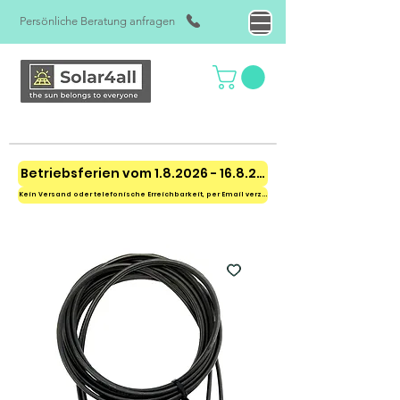
Persönliche Beratung anfragen
Betriebsferien vom 1.8.2026 - 16.8.2026
Kein Versand oder telefonische Erreichbarkeit, per Email verzögert erreichbar