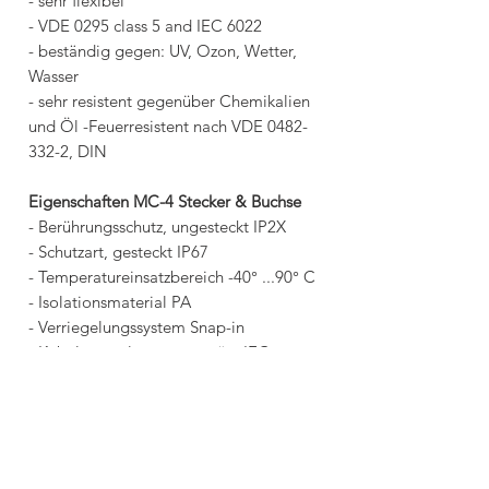
- sehr flexibel
- VDE 0295 class 5 and IEC 6022
- beständig gegen: UV, Ozon, Wetter,
Wasser
- sehr resistent gegenüber Chemikalien
und Öl -Feuerresistent nach VDE 0482-
332-2, DIN
Eigenschaften MC-4 Stecker & Buchse
- Berührungsschutz, ungesteckt IP2X
- Schutzart, gesteckt IP67
- Temperatureinsatzbereich -40° ...90° C
- Isolationsmaterial PA
- Verriegelungssystem Snap-in
- Kabelzugentlastung gemäss IEC
61984
- Kontaktsystem MC-Kontaktlamellen
- Kontaktmaterial Kupfer, verzinnt
- Flammklasse UL94-V0
- Schutzklasse II