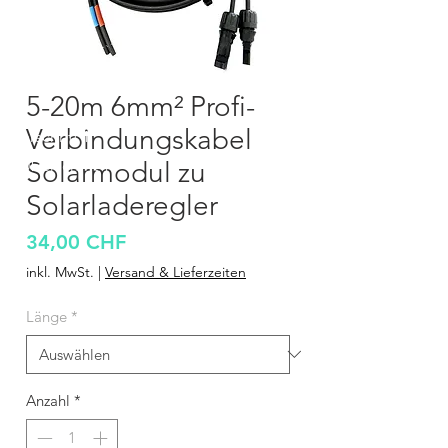
5-20m 6mm² Profi-
Verbindungskabel
Überschrift 1
Überschrift 1
Solarmodul zu
Solarladeregler
Preis
34,00 CHF
inkl. MwSt.
|
Versand & Lieferzeiten
Länge
*
Anzahl
*