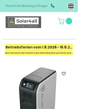
Persönliche Beratung anfragen
Betriebsferien vom 1.8.2026 - 16.8.2026
Kein Versand oder telefonische Erreichbarkeit, per Email verzögert erreichbar