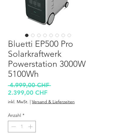
Überschrift 1
Bluetti EP500 Pro
Überschrift 1
Solarkraftwerk
Powerstation 3000W
5100Wh
Standardpreis
 4.999,00 CHF 
Sale-
2.399,00 CHF
Preis
inkl. MwSt.
|
Versand & Lieferzeiten
Anzahl
*