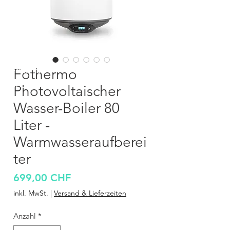
Überschrift 1
Fothermo
Überschrift 1
Photovoltaischer
Wasser-Boiler 80
Liter -
Warmwasseraufberei
ter
Preis
699,00 CHF
inkl. MwSt.
|
Versand & Lieferzeiten
Anzahl
*