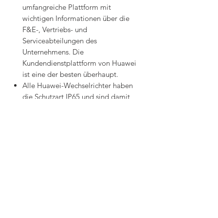
umfangreiche Plattform mit
wichtigen Informationen über die
F&E-, Vertriebs- und
Serviceabteilungen des
Unternehmens. Die
Kundendienstplattform von Huawei
ist eine der besten überhaupt.
Alle Huawei-Wechselrichter haben
die Schutzart IP65 und sind damit
bestens vor Wind und Salznebel
geschützt. Ein regelmäßiges
Entstauben oder Pflegen der
Wechselrichter ist dadurch
überflüssig.
Dieses Set besteht aus:
1 Huawei Sun 2000 4KTL-L1 4kW
Hybrid Wechselrichter 1-phasig
1 Huawei Basis und BMS für