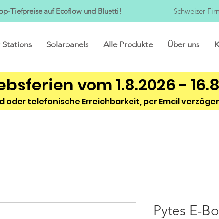
op-Tiefpreise auf Ecoflow und Bluetti!
Schweizer Fir
 Stations
Solarpanels
Alle Produkte
Über uns
K
ebsferien vom 1.8.2026 - 16.
d oder telefonische Erreichbarkeit, per Email verzöger
Pytes E-B