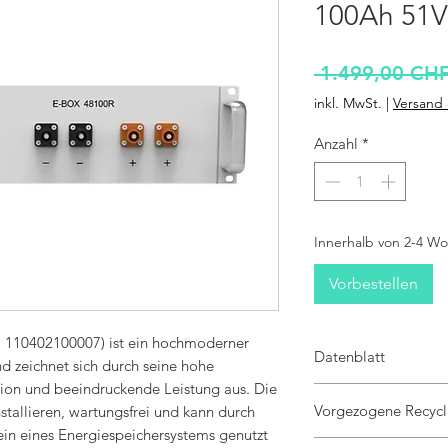
100Ah 51V
 1.499,00 CHF
inkl. MwSt.
|
Versand 
Anzahl
*
Innerhalb von 2-4 W
Vorbestellen
110402100007) ist ein hochmoderner
Datenblatt
d zeichnet sich durch seine hohe
tion und beeindruckende Leistung aus. Die
Batterienennspannung:5
Vorgezogene Recycl
Batterietyp:LiFePO4
nstallieren, wartungsfrei und kann durch
Batterieüberwachung:int
ein eines Energiespeichersystems genutzt
Garantie:10 Jahre Herste
Preis enthält die vorge