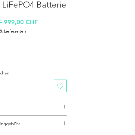
 LiFePO4 Batterie
Standardpreis
Sale-
 
999,00 CHF
Preis
& Lieferzeiten
ochen
1,2 V
inggebühr
egriert
llergarantie
zogene Recyclinggebühr (vRG)