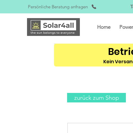
Persönliche Beratung anfragen
T
Home
Power
Betri
Kein Versan
zurück zum Shop