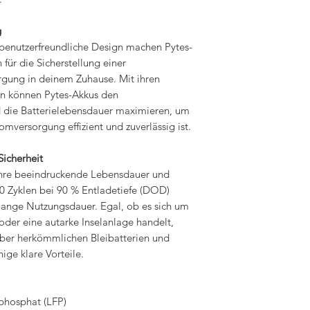
g
s benutzerfreundliche Design machen Pytes-
für die Sicherstellung einer
rgung in deinem Zuhause. Mit ihren
en können Pytes-Akkus den
 die Batterielebensdauer maximieren, um
omversorgung effizient und zuverlässig ist.
icherheit
 ihre beeindruckende Lebensdauer und
00 Zyklen bei 90 % Entladetiefe (DOD)
lange Nutzungsdauer. Egal, ob es sich um
der eine autarke Inselanlage handelt,
über herkömmlichen Bleibatterien und
ige klare Vorteile.
phosphat (LFP)