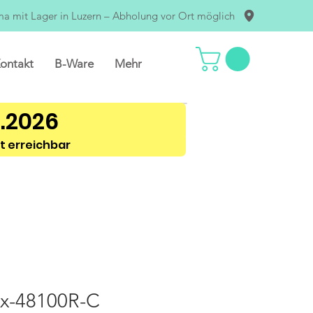
ma mit Lager in Luzern – Abholung vor Ort möglich
ontakt
B-Ware
Mehr
8.2026
t erreichbar
ox-48100R-C