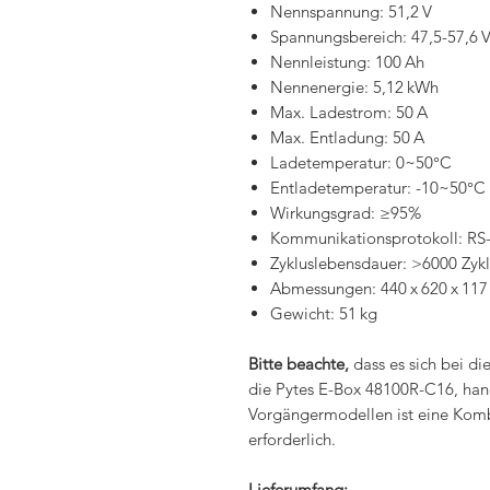
Nennspannung: 51,2 V
Spannungsbereich: 47,5-57,6 
Nennleistung: 100 Ah
Nennenergie: 5,12 kWh
Max. Ladestrom: 50 A
Max. Entladung: 50 A
Ladetemperatur: 0~50°C
Entladetemperatur: -10~50°C
Wirkungsgrad: ≥95%
Kommunikationsprotokoll: RS
Zykluslebensdauer: >6000 Zy
Abmessungen: 440 x 620 x 11
Gewicht: 51 kg
Bitte beachte,
dass es sich bei d
die Pytes E-Box 48100R-C16, han
Vorgängermodellen ist eine Kom
erforderlich.
Lieferumfang: