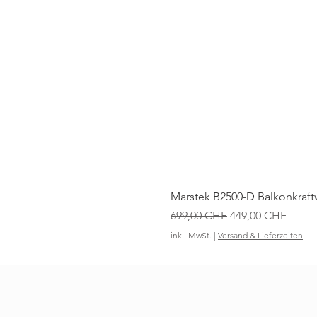
Marstek B2500-D Balkonkraft
Standardpreis
Sale-Preis
699,00 CHF
449,00 CHF
inkl. MwSt.
|
Versand & Lieferzeiten