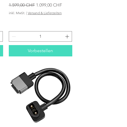
Standardpreis
Sale-Preis
1.599,00 CHF
1.099,00 CHF
inkl. MwSt.
|
Versand & Lieferzeiten
Vorbestellen