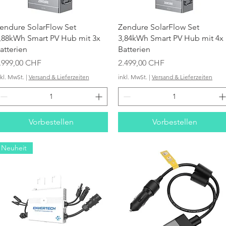
Schnellansicht
Schnellansicht
endure SolarFlow Set
Zendure SolarFlow Set
,88kWh Smart PV Hub mit 3x
3,84kWh Smart PV Hub mit 4x
atterien
Batterien
reis
Preis
.999,00 CHF
2.499,00 CHF
nkl. MwSt.
|
Versand & Lieferzeiten
inkl. MwSt.
|
Versand & Lieferzeiten
Vorbestellen
Vorbestellen
Neuheit