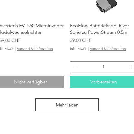
Schnellansicht
Schnellansicht
nvertech EVT560 Microinverter
EcoFlow Batteriekabel River
odulwechselrichter
Serie zu PowerStream 0,5m
reis
Preis
59,00 CHF
39,00 CHF
nkl. MwSt.
|
Versand & Lieferzeiten
inkl. MwSt.
|
Versand & Lieferzeiten
Nicht verfügbar
Vorbestellen
Mehr laden