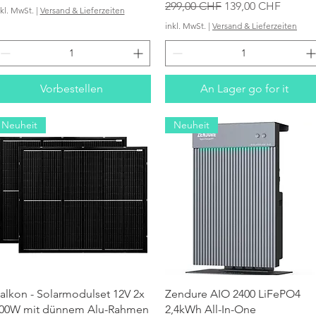
Standardpreis
Sale-Preis
299,00 CHF
139,00 CHF
nkl. MwSt.
|
Versand & Lieferzeiten
inkl. MwSt.
|
Versand & Lieferzeiten
Vorbestellen
An Lager go for it
Neuheit
Neuheit
Schnellansicht
Schnellansicht
alkon - Solarmodulset 12V 2x
Zendure AIO 2400 LiFePO4
00W mit dünnem Alu-Rahmen
2,4kWh All-In-One