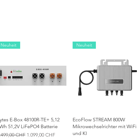
Neuheit
Neuheit
Schnellansicht
Schnellansicht
ytes E-Box 48100R-TE+ 5,12
EcoFlow STREAM 800W
Wh 51,2V LiFePO4 Batterie
Mikrowechselrichter mit WiFi
und KI
tandardpreis
Sale-Preis
.499,00 CHF
1.099,00 CHF