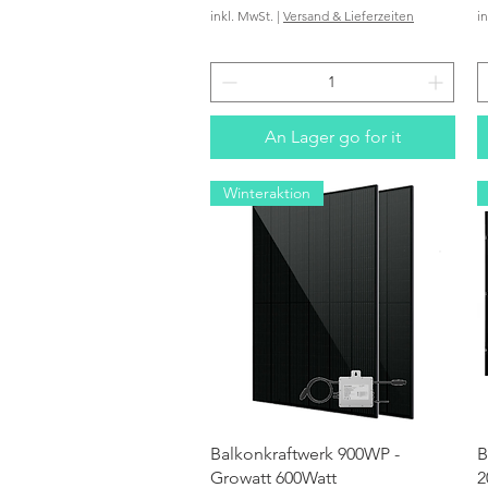
inkl. MwSt.
|
Versand & Lieferzeiten
i
An Lager go for it
Winteraktion
Schnellansicht
Balkonkraftwerk 900WP -
B
Growatt 600Watt
2