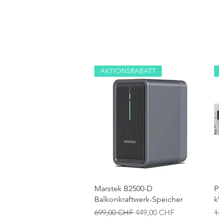
AKTIONSRABATT
Schnellansicht
Marstek B2500-D
P
Balkonkraftwerk-Speicher
k
Standardpreis
Sale-Preis
S
699,00 CHF
449,00 CHF
1