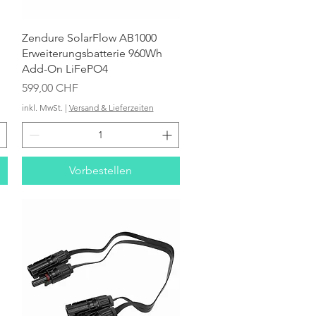
Schnellansicht
Zendure SolarFlow AB1000
Erweiterungsbatterie 960Wh
Add-On LiFePO4
Preis
599,00 CHF
inkl. MwSt.
|
Versand & Lieferzeiten
Vorbestellen