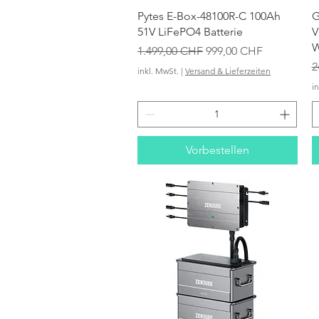
Schnellansicht
Pytes E-Box-48100R-C 100Ah
G
51V LiFePO4 Batterie
V
W
Standardpreis
Sale-Preis
1.499,00 CHF
999,00 CHF
S
2
inkl. MwSt.
|
Versand & Lieferzeiten
i
Vorbestellen