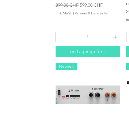
u
Standardpreis
Sale-Preis
899,00 CHF
599,00 CHF
P
2
inkl. MwSt.
|
Versand & Lieferzeiten
i
An Lager go for it
Neuheit