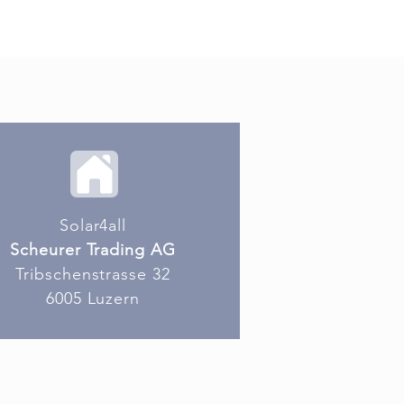
Solar4all
Scheurer Trading AG
Tribschenstrasse 32
6005 Luzern