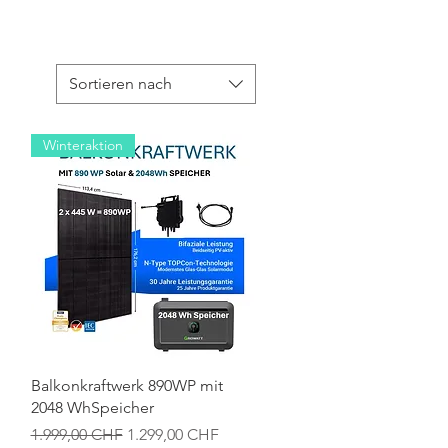
Sortieren nach
Winteraktion
Schnellansicht
Balkonkraftwerk 890WP mit
2048 WhSpeicher
Standardpreis
Sale-Preis
1.999,00 CHF
1.299,00 CHF