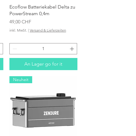
Schnellansicht
Ecoflow Batteriekabel Delta zu
PowerStream 0,4m
Preis
49,00 CHF
inkl. MwSt.
|
Versand & Lieferzeiten
An Lager go for it
Neuheit