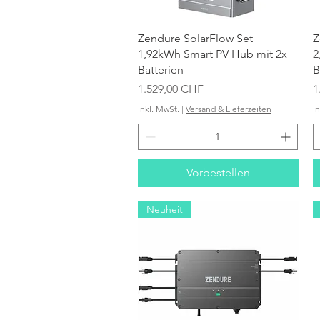
Schnellansicht
Zendure SolarFlow Set
Z
1,92kWh Smart PV Hub mit 2x
2
Batterien
B
Preis
P
1.529,00 CHF
1
inkl. MwSt.
|
Versand & Lieferzeiten
i
Vorbestellen
Neuheit