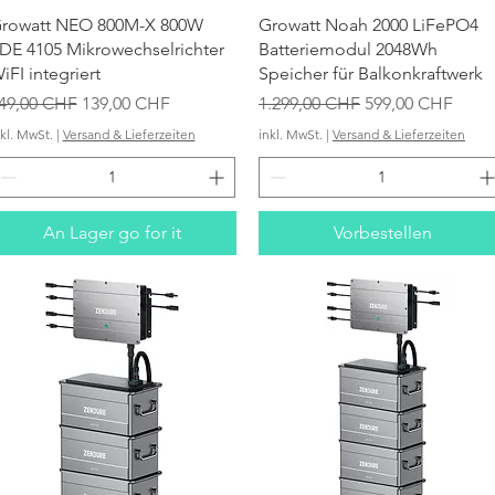
Schnellansicht
Schnellansicht
rowatt NEO 800M-X 800W
Growatt Noah 2000 LiFePO4
DE 4105 Mikrowechselrichter
Batteriemodul 2048Wh
iFI integriert
Speicher für Balkonkraftwerk
tandardpreis
Sale-Preis
Standardpreis
Sale-Preis
49,00 CHF
139,00 CHF
1.299,00 CHF
599,00 CHF
nkl. MwSt.
|
Versand & Lieferzeiten
inkl. MwSt.
|
Versand & Lieferzeiten
An Lager go for it
Vorbestellen