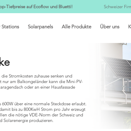
op-Tiefpreise auf Ecoflow und Bluetti!
Schweizer Fir
 Stations
Solarpanels
Alle Produkte
Über uns
K
ke
h die Stromkosten zuhause senken und
tt nur am Balkongeländer kann die Mini-PV-
Garagendach oder an einer Hausfassade
bis 600W über eine normale Steckdose erlaubt.
damit bis zu 800KwH Strom pro Jahr erzeugt
üllen die nötige VDE-Norm der Schweiz und
nd Solarenergie produzieren.