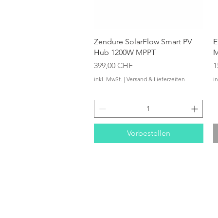
Schnellansicht
Zendure SolarFlow Smart PV
E
Hub 1200W MPPT
M
Preis
P
399,00 CHF
1
inkl. MwSt.
|
Versand & Lieferzeiten
i
Vorbestellen