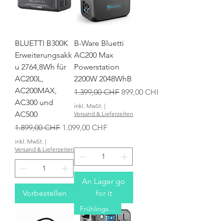
BLUETTI B300K
B-Ware Bluetti
Erweiterungsakk
AC200 Max
u 2764,8Wh für
Powerstation
AC200L,
2200W 2048WhB
AC200MAX,
Standardpreis
Sale-Preis
1.399,00 CHF
899,00 CHF
AC300 und
inkl. MwSt.
|
AC500
Versand & Lieferzeiten
Standardpreis
Sale-Preis
1.899,00 CHF
1.099,00 CHF
inkl. MwSt.
|
Versand & Lieferzeiten
An Lager go
Vorbestellen
for it
Frühlingsaktion