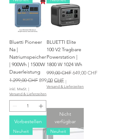
Bluetti Pioneer
BLUETTI Elite
Na |
100 V2 Tragbare
Natriumspeicher
Powerstation |
| 900Wh | 1500W
1800 W 1024 Wh
Dauerleistung
Standardpreis
Sale-Preis
999,00 CHF
649,00 CHF
Standardpreis
Sale-Preis
1.299,00 CHF
899,00 CHF
inkl. MwSt.
|
Versand & Lieferzeiten
inkl. MwSt.
|
Versand & Lieferzeiten
Nicht
Vorbestellen
verfügbar
Neuheit
Neuheit