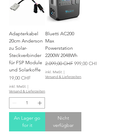
Adapterkabel
Bluetti AC200
20cm Anderson
Max
zu Solar-
Powerstation
Steckverbinder
2200W 2048Wh
für FSP Module
Standardpreis
Sale-Preis
2.099,00 CHF
999,00 CHF
und Solarkoffe
inkl. MwSt.
|
Versand & Lieferzeiten
Preis
19,00 CHF
inkl. MwSt.
|
Versand & Lieferzeiten
An Lager go
Nicht
for it
verfügbar