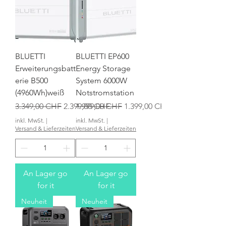
BLUETTI
BLUETTI EP600
Erweiterungsbatt
Energy Storage
erie B500
System 6000W
(4960Wh)weiß
Notstromstation
Standardpreis
Sale-Preis
Standardpreis
Sale-Preis
3.349,00 CHF
2.399,00 CHF
1.999,00 CHF
1.399,00 CHF
inkl. MwSt.
|
inkl. MwSt.
|
Versand & Lieferzeiten
Versand & Lieferzeiten
An Lager go
An Lager go
for it
for it
Neuheit
Neuheit