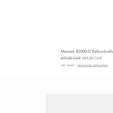
Marstek B2500-D Balkonkraft
Standardpreis
Sale-Preis
699,00 CHF
449,00 CHF
inkl. MwSt.
|
Versand & Lieferzeiten