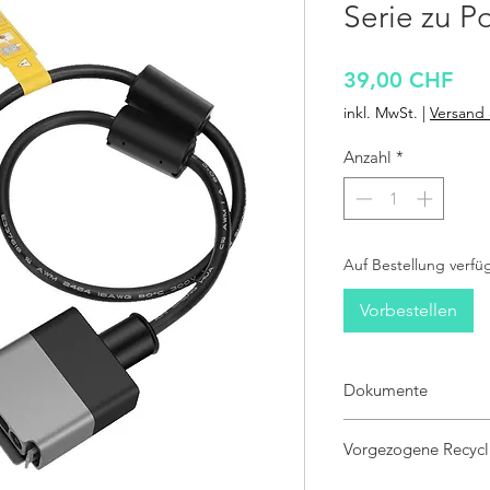
Serie zu 
Pre
39,00 CHF
inkl. MwSt.
|
Versand 
Anzahl
*
Auf Bestellung verfü
Vorbestellen
Dokumente
Vorgezogene Recycl
Preis enthält die vorgez