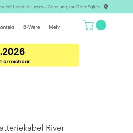
ma mit Lager in Luzern – Abholung vor Ort möglich
ontakt
B-Ware
Mehr
8.2026
t erreichbar
tteriekabel River