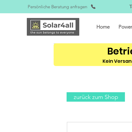
Persönliche Beratung anfragen
T
Home
Power
Betri
Kein Versan
zurück zum Shop