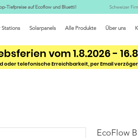
op-Tiefpreise auf Ecoflow und Bluetti!
Schweizer Fir
 Stations
Solarpanels
Alle Produkte
Über uns
K
ebsferien vom 1.8.2026 - 16.
d oder telefonische Erreichbarkeit, per Email verzöger
EcoFlow Ba