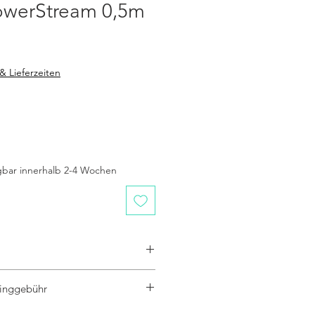
PowerStream 0,5m
is
& Lieferzeiten
gbar innerhalb 2-4 Wochen
inggebühr
ogene Recyclinggebühr (vrG)