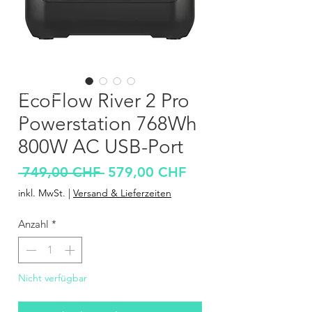
Überschrift 1
EcoFlow River 2 Pro
Überschrift 1
Powerstation 768Wh
800W AC USB-Port
Standardpreis
Sale-
 749,00 CHF 
579,00 CHF
Preis
inkl. MwSt.
|
Versand & Lieferzeiten
Anzahl
*
Nicht verfügbar