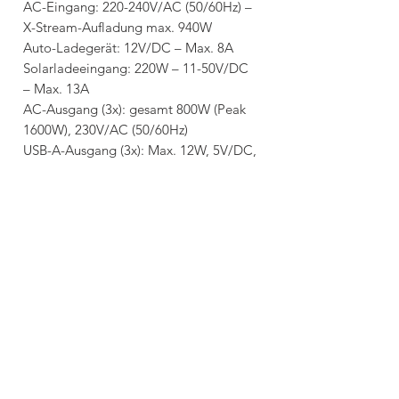
AC-Eingang: 220-240V/AC (50/60Hz) –
X-Stream-Aufladung max. 940W
Auto-Ladegerät: 12V/DC – Max. 8A
Solarladeeingang: 220W – 11-50V/DC
– Max. 13A
AC-Ausgang (3x): gesamt 800W (Peak
1600W), 230V/AC (50/60Hz)
USB-A-Ausgang (3x): Max. 12W, 5V/DC,
2,4A pro Port
USB-A-Schnellladung (1x): 5V/2,4A –
9V/2A – 12V/1,5A – Max. 18W
USB-C-Ausgang (1x):
5/9/12/15/20V/DC, 5A, Max. 100W
DC5521-Ausgang (2x): 12,6V/DC –
max. 3A pro Port
Technische Daten:
Abmessungen: 270 x 260 x 226 mm
Gewicht: ca. 7,8 kg
24 Monate Herstellergarantie